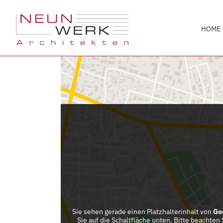
HOME
Kontakt
NEUNWERK Architekten
PartG mbB
Burgstrasse 54
53332 Bornheim
+49 - (0)2222 - 99611-0
+49 - (0)2222 - 99611-69
info@neunwerk.de
www.neunwerk.de
Sie sehen gerade einen Platzhalterinhalt von
Go
Sie auf die Schaltfläche unten. Bitte beachten