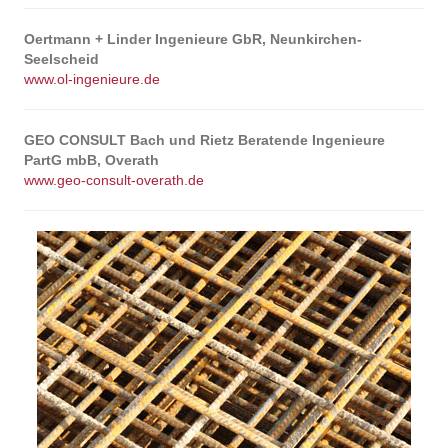
Oertmann + Linder Ingenieure GbR, Neunkirchen-
Seelscheid
www.ol-ingenieure.de
GEO CONSULT Bach und Rietz Beratende Ingenieure
PartG mbB, Overath
www.geo-consult-overath.de